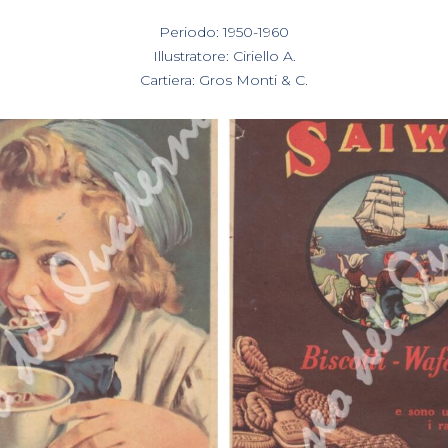
In
Periodo: 1950-1960
,
Illustratore: Ciriello A.
,
Cartiera: Gros Monti & C.