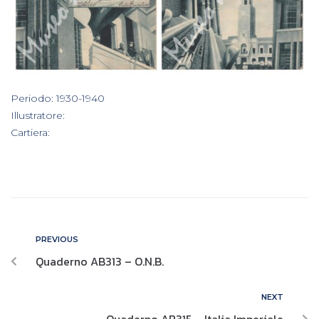
In
Periodo: 1930-1940
,
Illustratore:
,
Cartiera:
PREVIOUS
Quaderno AB313 – O.N.B.
NEXT