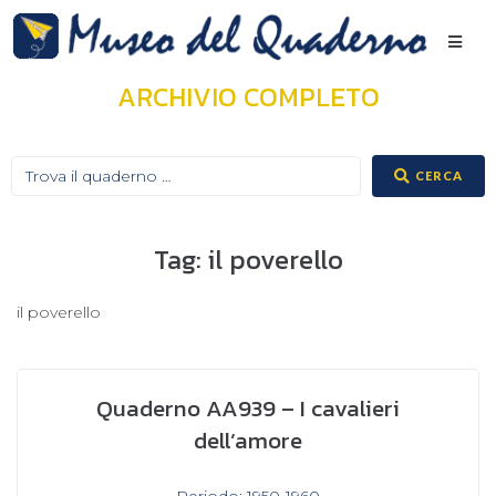
ARCHIVIO COMPLETO
CERCA
Tag:
il poverello
il poverello
Quaderno AA939 – I cavalieri
dell’amore
In
Periodo: 1950-1960